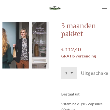
Ga
direct
naar
de
3 maanden
hoofdinhoud
pakket
€ 112,40
GRATIS verzending
Uitgeschake
Bestaat uit
Vitamine d3/k2 capsules
90 stuks